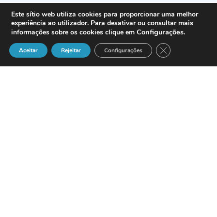
Este sítio web utiliza cookies para proporcionar uma melhor
experiência ao utilizador. Para desativar ou consultar mais
Configurações
.
informações sobre os cookies clique em
Close GDPR Cook
Aceitar
Rejeitar
Configurações
El fabricante y mayorista de tecnologías
de redes y telecomunicaciones,
ALLNET
trae a España el nuevo
gateway GSM
VoIP de Vierling Communications
,
galardonado el año pasado en los VoIP
Germany Awards.PCs.