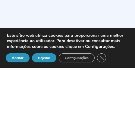
Este sítio web utiliza cookies para proporcionar uma melhor
experiência ao utilizador. Para desativar ou consultar mais
Configurações
.
informações sobre os cookies clique em
Close GDPR Cook
Aceitar
Rejeitar
Configurações
El proveedor mundial de soluciones de
redes de alto rendimiento para PYMES
Netgear
ha hecho público el acuerdo