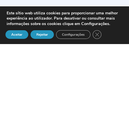
Este sítio web utiliza cookies para proporcionar uma melhor
experiência ao utilizador. Para desativar ou consultar mais
Configurações
.
informações sobre os cookies clique em
Close GDPR Cook
Aceitar
Rejeitar
Configurações
O Portal Centro de Contacto realiza a
cerimónia comemorativa do 8º
Aniversário na próxima Quinta-Feira, dia
20 de Novembro de 2008, a partir das
17.30, no «O Século – Centro Cultural».