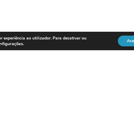
r experiência ao utilizador. Para desativar ou
Ace
nfigurações
.
REGULAÇÃO
Officer
DL 134/2009
RGPD
Lei 41/2004
Directiva NIS2
vice
ISO 18295