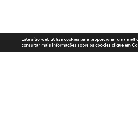
Este sítio web utiliza cookies para proporcionar uma melho
Co
consultar mais informações sobre os cookies clique em
SERVIÇOS
Compliance 
Especialistas em conformidade
regulatória para contact centers, call
Auditoria
centers e operações omnicanal em
Formação
Portugal.
Consultoria
DPO as a Ser