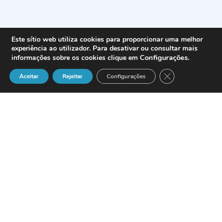
Este sítio web utiliza cookies para proporcionar uma melhor
experiência ao utilizador. Para desativar ou consultar mais
Configurações
.
informações sobre os cookies clique em
Close GDPR Cook
Aceitar
Rejeitar
Configurações
La
Fundación Barcelona Digital
organiza
entre los días 16 y 19 de abril del
presente 2007 una nueva edición (esta es
ya la novena) de
Internet Global