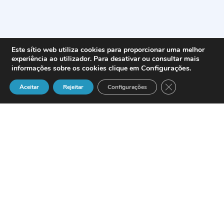
Este sítio web utiliza cookies para proporcionar uma melhor
experiência ao utilizador. Para desativar ou consultar mais
Configurações
.
informações sobre os cookies clique em
Close GDPR Cook
Aceitar
Rejeitar
Configurações
La empresa especializada en soluciones
de comunicación IP para el mercado de
las pymes,
Vocari
, ha anunciado su
participación por segundo año