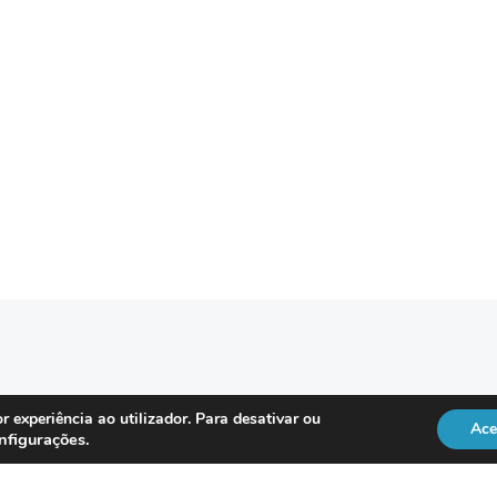
REGULAÇÃO
r experiência ao utilizador. Para desativar ou
Ace
nfigurações
.
Officer
DL 134/2009