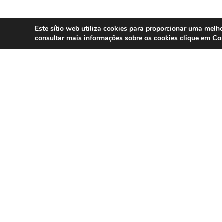
Este sítio web utiliza cookies para proporcionar uma melho
Co
consultar mais informações sobre os cookies clique em
SERVIÇOS
Compliance 
Especialistas em conformidade
regulatória para contact centers, call
Auditoria