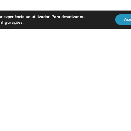
r experiência ao utilizador. Para desativar ou
Ace
nfigurações
.
REGULAÇÃO
Officer
DL 134/2009
RGPD