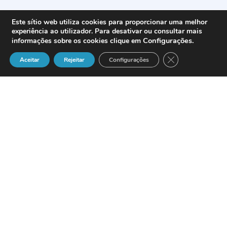
Este sítio web utiliza cookies para proporcionar uma melhor
experiência ao utilizador. Para desativar ou consultar mais
Configurações
.
informações sobre os cookies clique em
Close GDPR Cook
Aceitar
Rejeitar
Configurações
A
Lacor
lançou no mercado português o
sistema de navegação
GPS NOVOGO T30
.
Com
16mm
de espessura e
185
gramas
de peso, este modelo vem equipado com