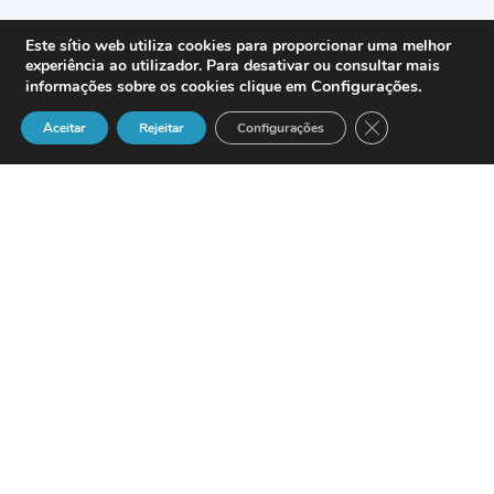
Este sítio web utiliza cookies para proporcionar uma melhor
experiência ao utilizador. Para desativar ou consultar mais
Configurações
.
informações sobre os cookies clique em
Close GDPR Cook
Aceitar
Rejeitar
Configurações
El
Presidente de Castilla-La Mancha,
José María Barreda
, recibió, en el
Palacio de Fuensalida, el
reconocimiento
de Cisco al Gobierno regional
“por la
visión e innovación tecnológica aplicada