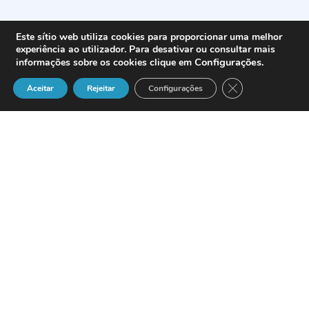
Este sítio web utiliza cookies para proporcionar uma melhor
experiência ao utilizador. Para desativar ou consultar mais
Configurações
.
informações sobre os cookies clique em
Close GDPR Cook
Aceitar
Rejeitar
Configurações
Trend Micro Incorporated
, (Bolsa de
Tokio: 4704, NASDAQ: TMIC), líder en
antivirus de red y software y servicios de
seguridad de contenidos, ha anunciado la
disponibilidad de la última versión de