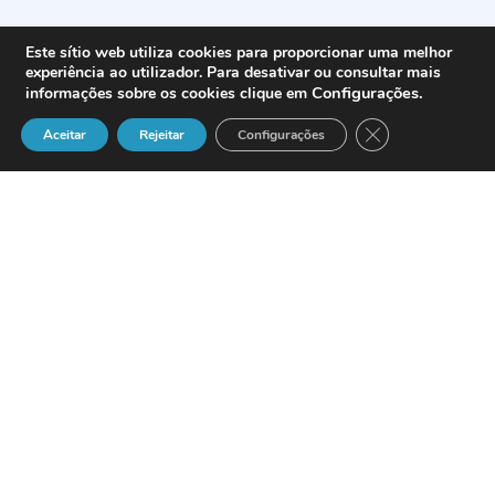
Este sítio web utiliza cookies para proporcionar uma melhor
experiência ao utilizador. Para desativar ou consultar mais
Configurações
.
informações sobre os cookies clique em
Close GDPR Cook
Aceitar
Rejeitar
Configurações
La
compañía del grupo Funkwerk AG
,
Funkwerk Enterprise Communications
GmbH (FEC)
ha anunciado una fusión con
su compañía hermana
Funktel GmbH
.
De este modo, ambas compañías que