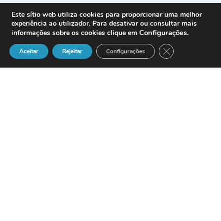
Este sítio web utiliza cookies para proporcionar uma melhor
experiência ao utilizador. Para desativar ou consultar mais
Configurações
.
informações sobre os cookies clique em
Close GDPR Cook
Aceitar
Rejeitar
Configurações
La compañía española especializada en
el desarrollo y comercialización de
software ERP
Datisa
ha sido invitada por
la compañía distribuidora Star Oficina a
participar en
GlobalTech 7
, un evento
centrado en las nuevas tecnologías que