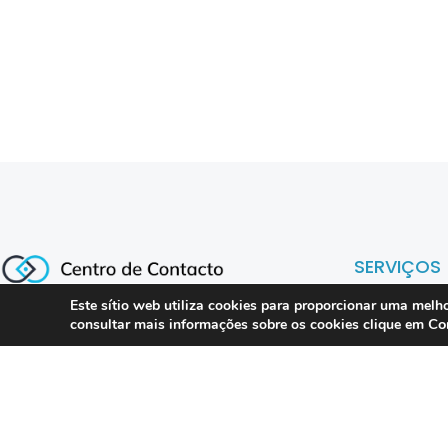
SERVIÇOS
Este sítio web utiliza cookies para proporcionar uma melho
Co
consultar mais informações sobre os cookies clique em
Compliance 
Especialistas em conformidade
regulatória para contact centers, call
Auditoria
centers e operações omnicanal em
Formação
Portugal.
Consultoria