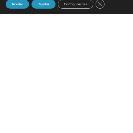
Close GDPR Cook
Aceitar
Rejeitar
Configurações
Desenvolvido em cooperação com a
British Telecommunications
, o
Process
Manager
ajuda as empresas a melhorar a
rentabilidade e a satisfação do cliente
A
Amdocs
, líder
mundial em
Customer Relationship
Management, CRM
, sistemas de
Facturação e Gestão de Encomendas