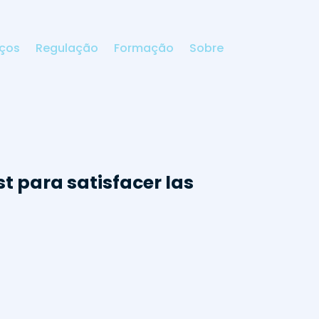
iços
Regulação
Formação
Sobre
t para satisfacer las