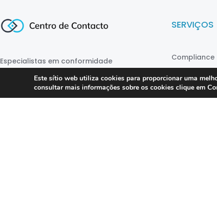
SERVIÇOS
Compliance 
Especialistas em conformidade
regulatória para contact centers, call
Auditoria
Este sítio web utiliza cookies para proporcionar uma melho
centers e operações omnicanal em
Co
consultar mais informações sobre os cookies clique em
Formação
Portugal.
Consultoria
DPO as a Ser
©
Direct Hit
1999 – 2025