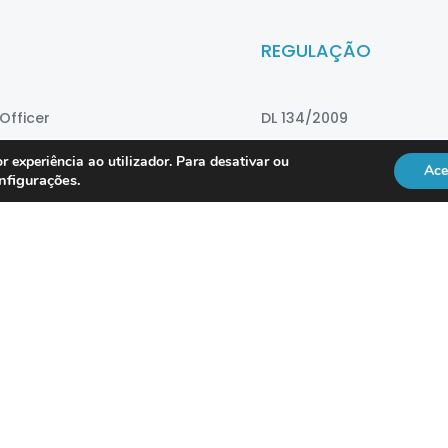
REGULAÇÃO
Officer
DL 134/2009
RGPD
r experiência ao utilizador. Para desativar ou
Ace
nfigurações
.
Lei 41/2004
Directiva NIS2
vice
ISO 18295
Po