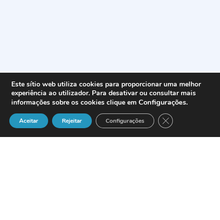
Este sítio web utiliza cookies para proporcionar uma melhor
experiência ao utilizador. Para desativar ou consultar mais
Configurações
.
informações sobre os cookies clique em
Close GDPR Cook
Aceitar
Rejeitar
Configurações
La compañía especializada en el
desarrollo de soluciones para la gestión