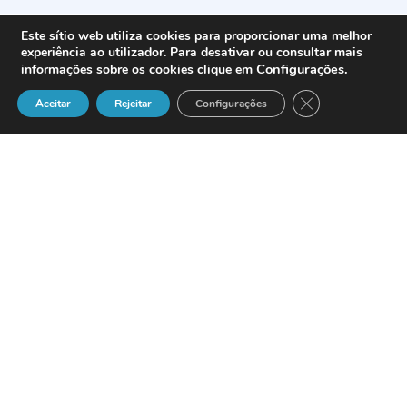
Este sítio web utiliza cookies para proporcionar uma melhor
experiência ao utilizador. Para desativar ou consultar mais
Configurações
.
informações sobre os cookies clique em
Close GDPR Cook
Aceitar
Rejeitar
Configurações
2007 será el año en que los operadores
de telefonía cambien sus estrategias de
actuación en respuesta a los nuevos
modelos de uso de telefonía móvil.
Durante este año asistiremos a la