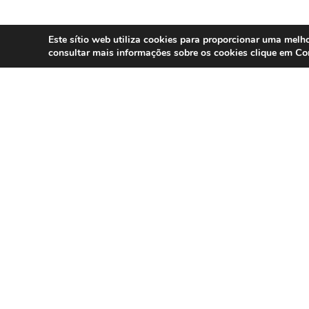
Este sítio web utiliza cookies para proporcionar uma melho
Co
consultar mais informações sobre os cookies clique em
SERVIÇOS
Compliance 
Especialistas em conformidade
regulatória para contact centers, call
Auditoria