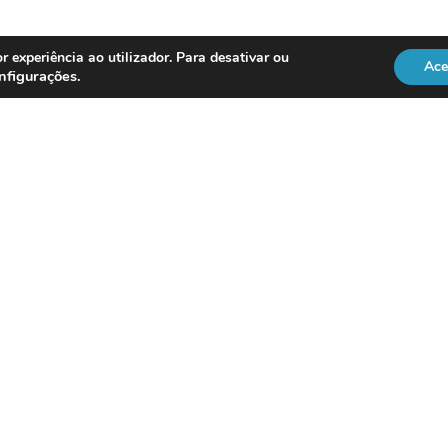
r experiência ao utilizador. Para desativar ou
Ace
nfigurações
.
REGULAÇÃO
Officer
DL 134/2009
RGPD