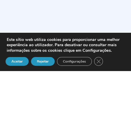
Este sítio web utiliza cookies para proporcionar uma melhor
experiência ao utilizador. Para desativar ou consultar mais
Configurações
.
informações sobre os cookies clique em
Close GDPR Cook
Aceitar
Rejeitar
Configurações
La compañía española especializada en
el desarrollo y comercialización de
software ERP
DATISA
participará con la