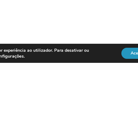
r experiência ao utilizador. Para desativar ou
Ace
nfigurações
.
REGULAÇÃO
Officer
DL 134/2009
RGPD
Lei 41/2004