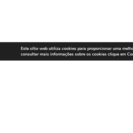
Este sítio web utiliza cookies para proporcionar uma melho
Co
consultar mais informações sobre os cookies clique em
SERVIÇOS
Compliance 
Especialistas em conformidade
regulatória para contact centers, call
Auditoria
centers e operações omnicanal em
Formação
Portugal.