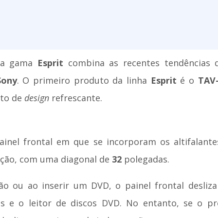
 a gama
Esprit
combina as recentes tendências d
Sony
. O primeiro produto da linha
Esprit
é o
TAV
ito de
design
refrescante.
nel frontal em que se incorporam os altifalante
nição, com uma diagonal de
32
polegadas.
são ou ao inserir um DVD, o painel frontal desli
ntes e o leitor de discos DVD. No entanto, se o 