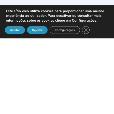
Este sítio web utiliza cookies para proporcionar uma melhor
experiência ao utilizador. Para desativar ou consultar mais
Configurações
.
informações sobre os cookies clique em
Close GDPR Cook
Aceitar
Rejeitar
Configurações
A
Vodafone
lançou uma campanha de
promoção que decorrerá entre
15 e 31
de Maio
e que permite aos seus clientes
falar para qualquer número Vodafone de
forma gratuita.