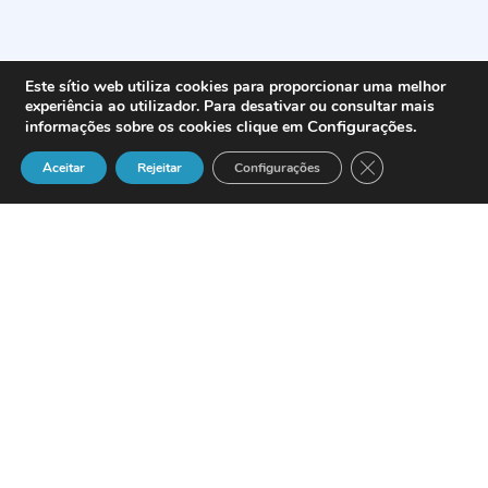
Este sítio web utiliza cookies para proporcionar uma melhor
experiência ao utilizador. Para desativar ou consultar mais
Configurações
.
informações sobre os cookies clique em
Close GDPR Cook
Aceitar
Rejeitar
Configurações
La
Fundación Barcelona Digital
organiza
entre los días 16 y 19 de abril del
presente 2007 una nueva edición (esta es
ya la novena) de
Internet Global