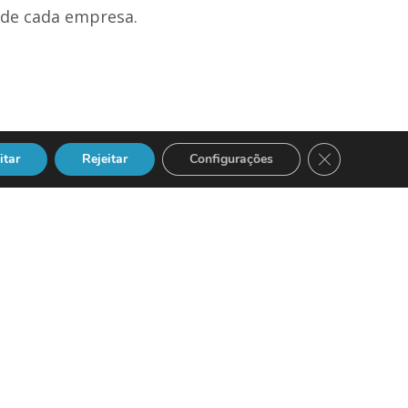
s de cada empresa.
Close GDPR Co
itar
Rejeitar
Configurações