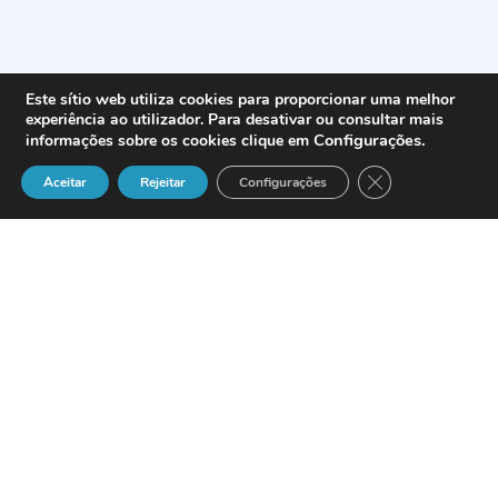
Este sítio web utiliza cookies para proporcionar uma melhor
experiência ao utilizador. Para desativar ou consultar mais
Configurações
.
informações sobre os cookies clique em
Close GDPR Cook
Aceitar
Rejeitar
Configurações
A
Sonae
SGPS
anunciou ontem uma oferta
pública de aquisição (
OPA
) sobre a
totalidade do capital da
Portugal