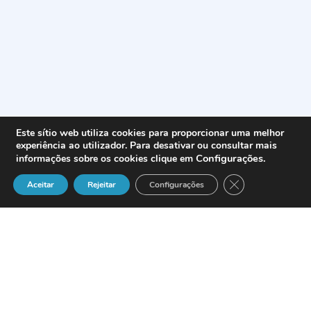
Este sítio web utiliza cookies para proporcionar uma melhor
experiência ao utilizador. Para desativar ou consultar mais
Configurações
.
informações sobre os cookies clique em
Close GDPR Cook
Aceitar
Rejeitar
Configurações
B-kin
, la firma de Software, ha