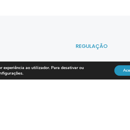
REGULAÇÃO
Officer
DL 134/2009
r experiência ao utilizador. Para desativar ou
Ace
nfigurações
.
RGPD
Lei 41/2004
Directiva NIS2
vice
ISO 18295