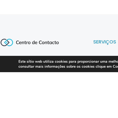
SERVIÇOS
Compliance 
Este sítio web utiliza cookies para proporcionar uma melho
Especialistas em conformidade
Co
consultar mais informações sobre os cookies clique em
regulatória para contact centers, call
Auditoria
centers e operações omnicanal em
Formação
Portugal.
Consultoria
DPO as a Ser