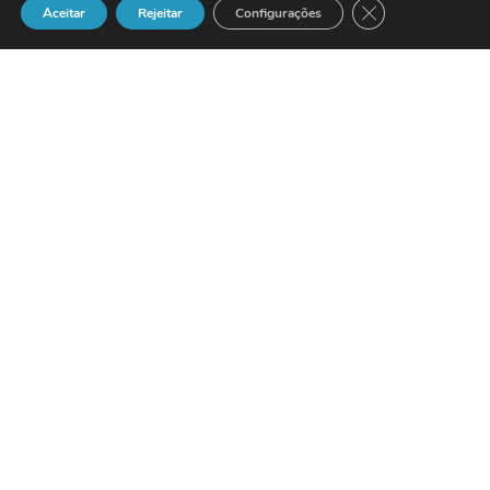
Close GDPR Cook
Aceitar
Rejeitar
Configurações
Gracias a la colaboración el proveedor de
servicios de Internet,
Arsys
, la empresa
Telecom Servicios de
Telecomunicaciones
, del Grupo El Corte
Inglés, ofrece a partir de ahora a sus
clientes la posibilidad de contratar un
dominio propio en Internet con el Pack
miweb.