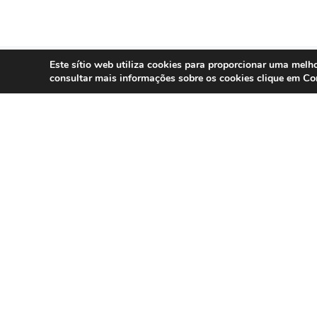
Este sítio web utiliza cookies para proporcionar uma melho
Co
consultar mais informações sobre os cookies clique em
SERVIÇOS
Compliance 
Especialistas em conformidade
regulatória para contact centers, call
Auditoria
centers e operações omnicanal em
Formação
Portugal.
Consultoria
DPO as a Ser