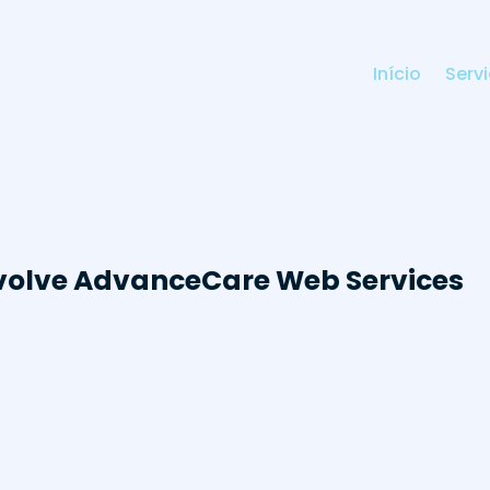
Início
Serv
volve AdvanceCare Web Services