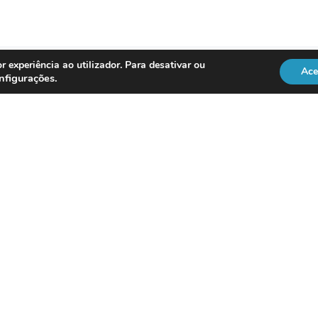
r experiência ao utilizador. Para desativar ou
Ace
nfigurações
.
REGULAÇÃO
Officer
DL 134/2009
RGPD
Lei 41/2004
Directiva NIS2
vice
ISO 18295