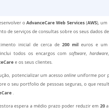
esenvolver o
AdvanceCare Web Services
(
AWS
), um
nto de serviços de consultas sobre os seus dados de
timento inicial de cerca de
200 mil
euros e um 
inclui todos os encargos com
software
,
hardware
ceCare
e os seus clientes.
ução, potencializar um acesso
online
uniforme por p
bre o seu portfolio de pessoas seguras, o que resul
eCare
.
 gestora espera a médio prazo poder reduzir em
20