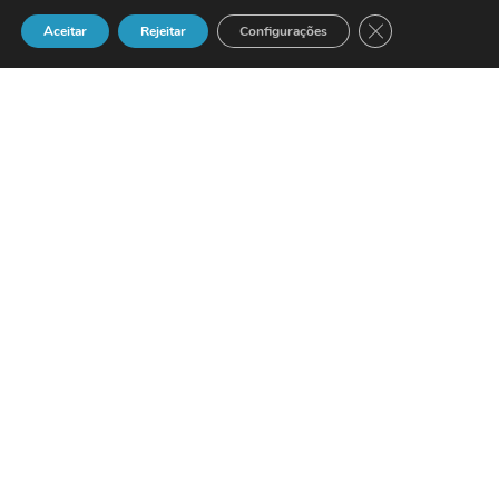
Close GDPR Cook
Aceitar
Rejeitar
Configurações
El Diplomado en Informática por la
Universidad Politécnica de Madrid
Marco
Piña
ha sido nombrado Gerente de
Mercados y Marketing del grupo
Tecnocom
.
La actividad profesional de
Piña
se ha
desarrollado en compañías del sector TIC