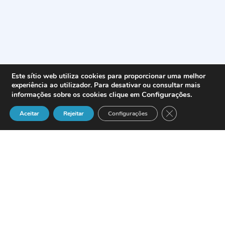
Este sítio web utiliza cookies para proporcionar uma melhor
experiência ao utilizador. Para desativar ou consultar mais
Configurações
.
informações sobre os cookies clique em
Close GDPR Cook
Aceitar
Rejeitar
Configurações
Charlie Shaw
ha sido nombrado nuevo
Director Regional de IBM para