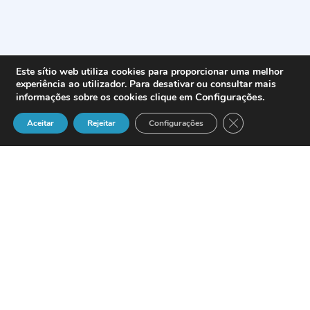
Este sítio web utiliza cookies para proporcionar uma melhor
experiência ao utilizador. Para desativar ou consultar mais
Configurações
.
informações sobre os cookies clique em
Close GDPR Cook
Aceitar
Rejeitar
Configurações
El líder del mercado WLAN para
proveedores de servicios y para la
industria hotelera revela sus nuevos
productos para la empresa