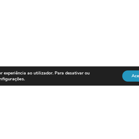
r experiência ao utilizador. Para desativar ou
Ace
nfigurações
.
REGULAÇÃO