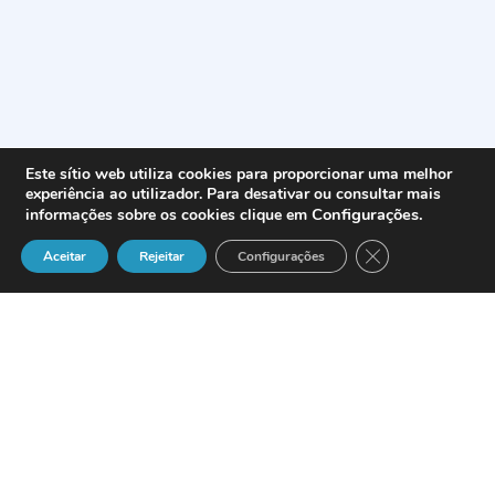
Este sítio web utiliza cookies para proporcionar uma melhor
experiência ao utilizador. Para desativar ou consultar mais
Configurações
.
informações sobre os cookies clique em
Close GDPR Cook
Aceitar
Rejeitar
Configurações
Tras más de cuatro años de trabajo
conjunto, la relación comercial entre la