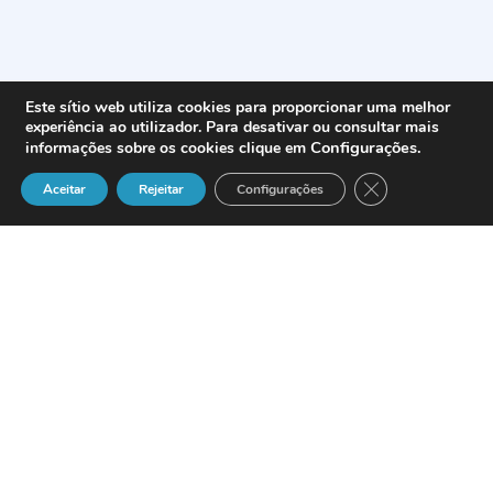
Este sítio web utiliza cookies para proporcionar uma melhor
experiência ao utilizador. Para desativar ou consultar mais
Configurações
.
informações sobre os cookies clique em
Close GDPR Cook
Aceitar
Rejeitar
Configurações
Javier Moro
, a la sazón
director de
Vignette Ibérica
ha presentado ya la
agenda de la cuarta edición del
Congreso Vignette Village 2006
.