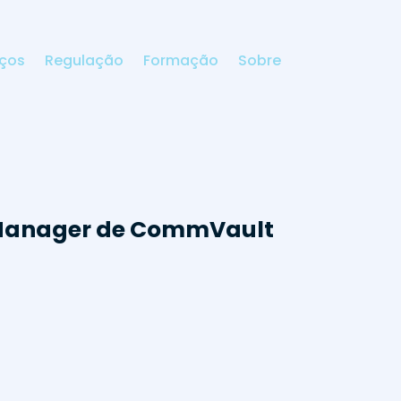
iços
Regulação
Formação
Sobre
 Manager de CommVault