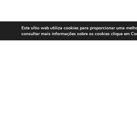
Este sítio web utiliza cookies para proporcionar uma melho
Co
consultar mais informações sobre os cookies clique em
SERVIÇOS
Compliance 
Especialistas em conformidade
regulatória para contact centers, call
Auditoria
centers e operações omnicanal em
Formação
Portugal.
Consultoria
DPO as a Ser