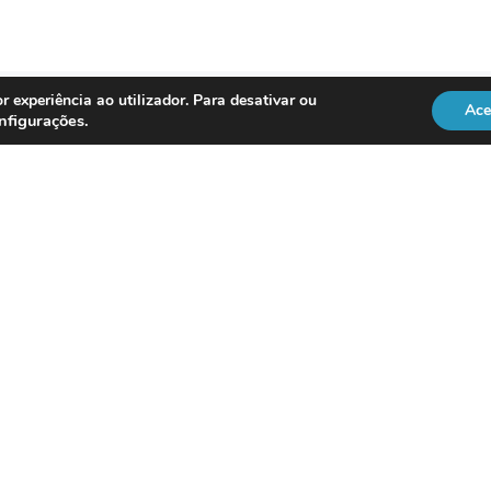
r experiência ao utilizador. Para desativar ou
Ace
nfigurações
.
REGULAÇÃO
Officer
DL 134/2009
RGPD
Lei 41/2004
Directiva NIS2
vice
ISO 18295