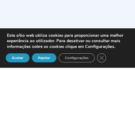
Este sítio web utiliza cookies para proporcionar uma melhor
experiência ao utilizador. Para desativar ou consultar mais
Configurações
.
informações sobre os cookies clique em
Close GDPR Cook
Aceitar
Rejeitar
Configurações
El
Instituto Andaluz de Tecnología
organiza en sus instalaciones el
Taller de
Trabajo VII Programa Marco –