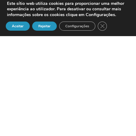
Este sítio web utiliza cookies para proporcionar uma melhor
experiência ao utilizador. Para desativar ou consultar mais
Configurações
.
informações sobre os cookies clique em
Close GDPR Cook
Aceitar
Rejeitar
Configurações
La empresa de tecnología líder en
soluciones de Integración de Sistemas y
de gestión de Bases de Datos Post-
relacionales en el sector Sanitario
InterSystems
ha estado presente en el
XI Congreso Nacional de Informática