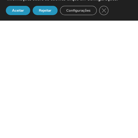
Close GDPR Cook
Aceitar
Rejeitar
Configurações
La empresa española especializada en la
integración de servicios informáticos y
de telecomunicaciones
Grupo NCL
ha
obtenido tan sólo tres meses después de
certificarse en Cisco IP Comunicación
Express la
certificación Cisco Partner
Premier
.