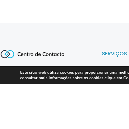
SERVIÇOS
Este sítio web utiliza cookies para proporcionar uma melho
Compliance 
Especialistas em conformidade
Co
consultar mais informações sobre os cookies clique em
regulatória para contact centers, call
Auditoria
centers e operações omnicanal em
Formação
Portugal.
Consultoria
DPO as a Ser