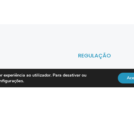
REGULAÇÃO
r experiência ao utilizador. Para desativar ou
Officer
DL 134/2009
Ace
nfigurações
.
RGPD
Lei 41/2004
Directiva NIS2
vice
ISO 18295