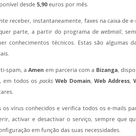
isponível desde
5,90
euros por mês.
nte receber, instantaneamente, faxes na caixa de e
quer parte, a partir do programa de
webmail
, sem
uer conhecimentos técnicos. Estas são algumas da
ais.
nti-spam, a
Amen
em parceria com a
Bizanga
, disp
o, em todos os
packs
Web Domain
,
Web Address
,
ares.
s os vírus conhecidos e verifica todos os e-mails 
erir, activar e desactivar o serviço, sempre que q
configuração em função das suas necessidades.