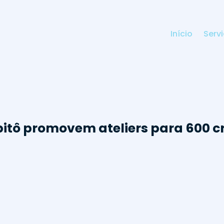
Início
Serv
itô promovem ateliers para 600 c