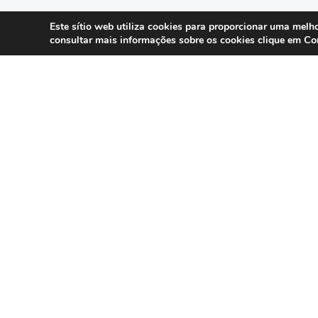
Este sítio web utiliza cookies para proporcionar uma melho
Co
consultar mais informações sobre os cookies clique em
SERVIÇOS
Compliance 
Especialistas em conformidade
regulatória para contact centers, call
Auditoria
centers e operações omnicanal em
Formação
Portugal.
Consultoria
DPO as a Ser
©
Direct Hit
1999 – 2025