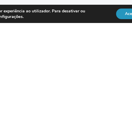
r experiência ao utilizador. Para desativar ou
Ace
nfigurações
.
REGULAÇÃO
Officer
DL 134/2009
RGPD
Lei 41/2004
Directiva NIS2
vice
ISO 18295
Po