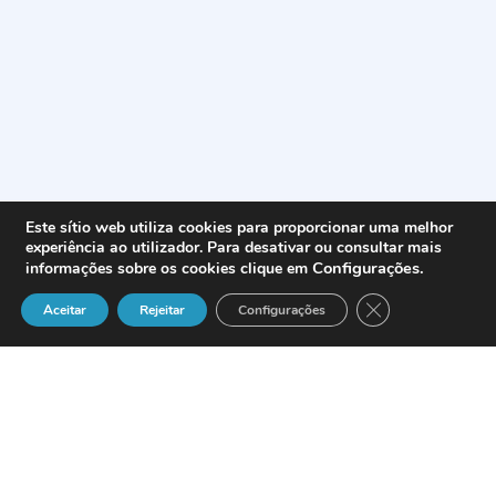
Este sítio web utiliza cookies para proporcionar uma melhor
experiência ao utilizador. Para desativar ou consultar mais
Configurações
.
informações sobre os cookies clique em
Close GDPR Cook
Aceitar
Rejeitar
Configurações
A
TMN
apadrinhou duas iniciativas