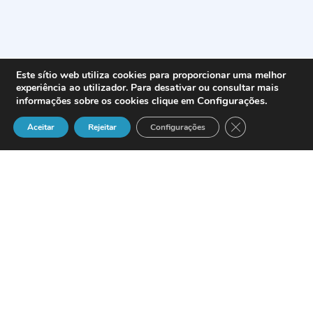
Este sítio web utiliza cookies para proporcionar uma melhor
experiência ao utilizador. Para desativar ou consultar mais
Configurações
.
informações sobre os cookies clique em
Close GDPR Cook
Aceitar
Rejeitar
Configurações
Comsualicenca.com
é a iniciativa em
Permission Marketing
em língua
portuguesa e espanhola, com mais de
60.000 utilizadores registados, que gera