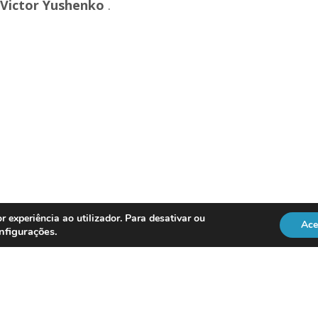
,
Victor Yushenko
.
r experiência ao utilizador. Para desativar ou
Ace
nfigurações
.