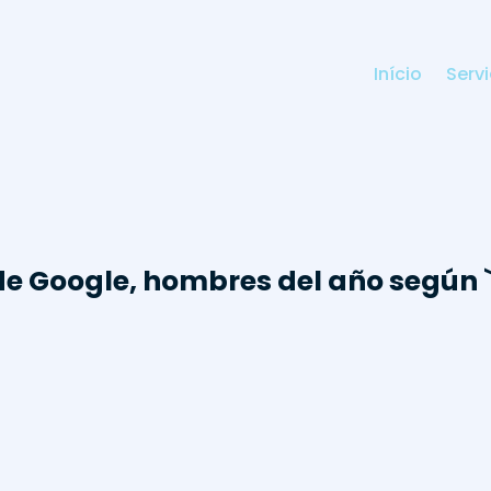
Início
Serv
e Google, hombres del año según `