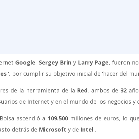
ternet
Google
,
Sergey Brin
y
Larry Page
, fueron n
mes
‘, por cumplir su objetivo inicial de ‘hacer del mu
ores de la herramienta de la
Red
, ambos de
32
años
suarios de Internet y en el mundo de los negocios y d
 Bolsa ascendió a
109.500
millones de euros, lo que
usto detrás de
Microsoft
y de
Intel
.