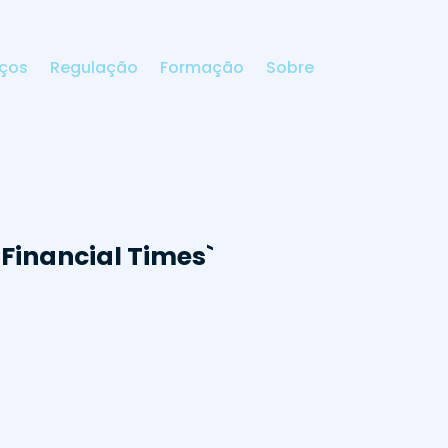
iços
Regulação
Formação
Sobre
Financial Times`