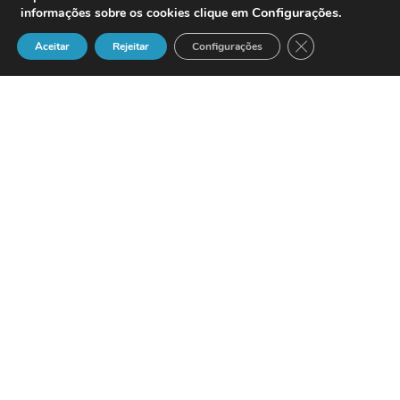
Configurações
.
informações sobre os cookies clique em
Close GDPR Cook
Aceitar
Rejeitar
Configurações
Un estudio de
MSN
sobre el fenómeno
de los diarios personales on line, dado a
conocer esta semana, revela que el
80%
de los bloggers ha creado su bitácora en
2005
.
MSN
Spaces
, el sitio de
Microsoft
para los blogs, ya anunció el mes pasado