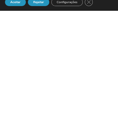
Close GDPR Cook
Aceitar
Rejeitar
Configurações
As câmaras digitais BenQ ganham
IDEA2002.
A BenQ anuncia que duas das
suas câmaras digitais, a DC3310 e a
DC1300, foram premiadas com a
medalha de bronze no 2002 Industrial
Design Excellence Awards.