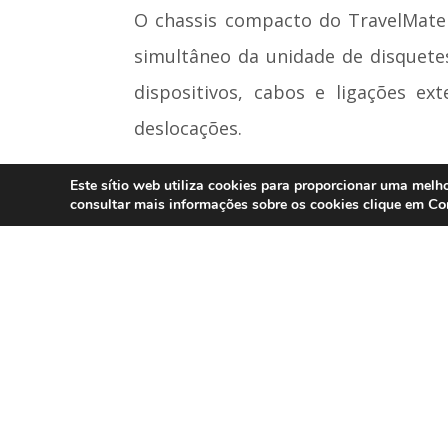
O chassis compacto do TravelMate 
simultâneo da unidade de disquetes
dispositivos, cabos e ligações e
deslocações.
O TravelMate 270 está disponível a 
Este sítio web utiliza cookies para proporcionar uma melho
Co
consultar mais informações sobre os cookies clique em
da Acer.
http://global.acer.com
Notícias – Press Releases