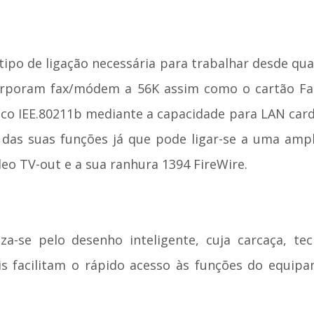
ipo de ligação necessária para trabalhar desde q
corporam fax/módem a 56K assim como o cartão Fas
ico IEE.80211b mediante a capacidade para LAN card 
 das suas funções já que pode ligar-se a uma ampl
deo TV-out e a sua ranhura 1394 FireWire.
iza-se pelo desenho inteligente, cuja carcaça, te
is facilitam o rápido acesso às funções do equ