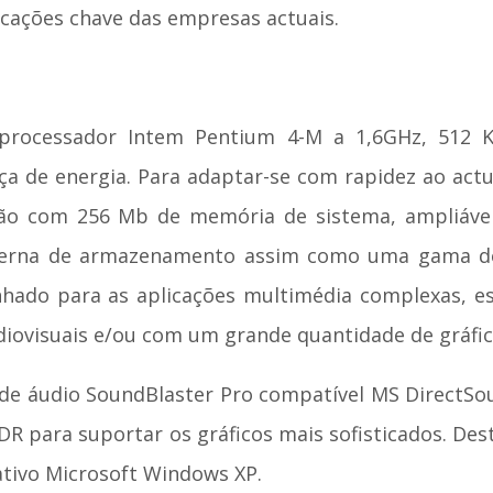
icações chave das empresas actuais.
processador Intem Pentium 4-M a 1,6GHz, 512 K
 de energia. Para adaptar-se com rapidez ao actua
ão com 256 Mb de memória de sistema, ampliáve
terna de armazenamento assim como uma gama de
ado para as aplicações multimédia complexas, es
diovisuais e/ou com um grande quantidade de gráfic
 áudio SoundBlaster Pro compatível MS DirectSoun
R para suportar os gráficos mais sofisticados. De
ativo Microsoft Windows XP.