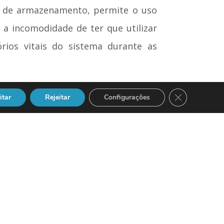
os de armazenamento, permite o uso
 a incomodidade de ter que utilizar
rios vitais do sistema durante as
ravés dos distribuidores autorizados
Close GDPR Co
itar
Rejeitar
Configurações