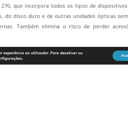
270, que incorpora todos os tipos de dispositiv
, do disco duro e de outras unidades ópticas sem
xternas. Também elimina o risco de perder acessó
um preço desde 1.637,19 euros (IVA não incluído) at
r experiência ao utilizador. Para desativar ou
Ace
nfigurações
.