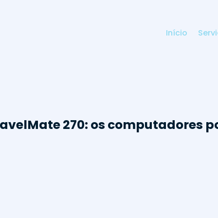
Início
Serv
ravelMate 270: os computadores p