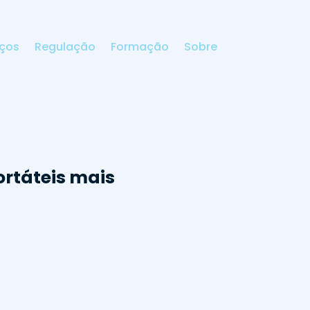
iços
Regulação
Formação
Sobre
ortáteis mais