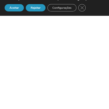
Close GDPR Cook
Aceitar
Rejeitar
Configurações
Más de
200
terminales de
telefonía IP traducidos en catalán para
un entorno más sencillo a los usuarios
Cisco Systems
y el
Centre de
Telecomunicacions i Tecnologies de la
Informació
(
CTTI
) de la
Generalitat de
Catalunya
han anunciado hoy la